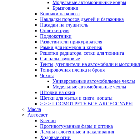
Модельные автомобильные ковры
Брызговики
Колпаки на колеса
Накладки порогов дверей и багажника
Насадки на глушитель
Оплетки руля
Подлокотники
Разветвители прикуривателя
Рамки для номеров и крепеж
Решетки радиатора, сетки для тюнинга
Сигналы звуковые
Тенты, утеплители на автомобили и мотоцик
Тонировочная пленка и броня
Чехлы
Универсальные автомобильные чехлы
Модельные автомобильные чехлы
Шторки на окна
Щетки для мытья и снега, лопаты
> > > ПОСМОТРЕТЬ ВСЕ АКСЕССУАРЫ
Масла
Автосвет
Ксенон
Противотуманные фары и оптика
Лампы галогенные и накаливания
Ходовые огни