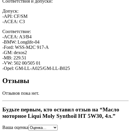
Соответствия и допуски:
Допуск:
-API: CF/SM
-ACEA: C3
Соответствие:
-ACEA: A3/B4
-BMW: Longlife-04
-Ford: WSS-M2C 917-A
-GM: dexos2
-MB: 229.51
-VW: 502 00/505 01
-Opel: GM-LL-A025/GM-LL-B025
Отзывы
Отзывов пока нет.
Будьте первым, кто оставил отзыв на “Масло
моторное Liqui Moly Synthoil HT 5W30, 4л.”
Ваша оценка