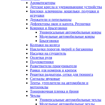
Ароматизаторы
Детские кресла и удерживающие устройства
Брелоки, ключницы, кошельки, подушки и
игрушки
Держатели и пепельницы
Дефлекторы окон и капота. Реснички
Коврики и брызговики
Универсальные автомобильные ковры
Модельные автомобильные ковры
Брызговики
Колпаки на колеса
Накладки порогов дверей и багажника
Насадки на глушитель
Оплетки руля
Подлокотники
Разветвители прикуривателя
Рамки для номеров и крепеж
Решетки радиатора, сетки для тюнинга
Сигналы звуковые
Тенты, утеплители на автомобили и
мотоциклы
Тонировочная пленка и броня
Чехлы
Универсальные автомобильные чехлы
Модельные автомобильные чехлы