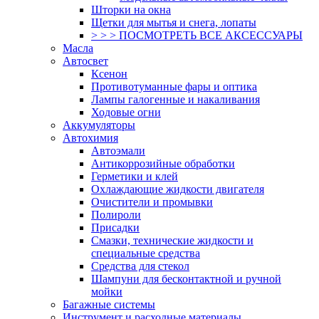
Шторки на окна
Щетки для мытья и снега, лопаты
> > > ПОСМОТРЕТЬ ВСЕ АКСЕССУАРЫ
Масла
Автосвет
Ксенон
Противотуманные фары и оптика
Лампы галогенные и накаливания
Ходовые огни
Аккумуляторы
Автохимия
Автоэмали
Антикоррозийные обработки
Герметики и клей
Охлаждающие жидкости двигателя
Очистители и промывки
Полироли
Присадки
Смазки, технические жидкости и
специальные средства
Средства для стекол
Шампуни для бесконтактной и ручной
мойки
Багажные системы
Инструмент и расходные материалы