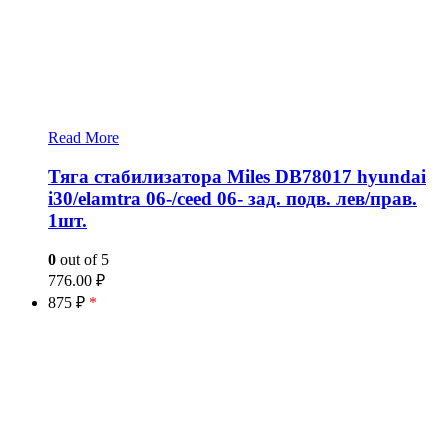
Read More
Тяга стабилизатора Miles DB78017 hyundai
i30/elamtra 06-/ceed 06- зад. подв. лев/прав.
1шт.
0
out of 5
776.00
₽
875 ₽
*