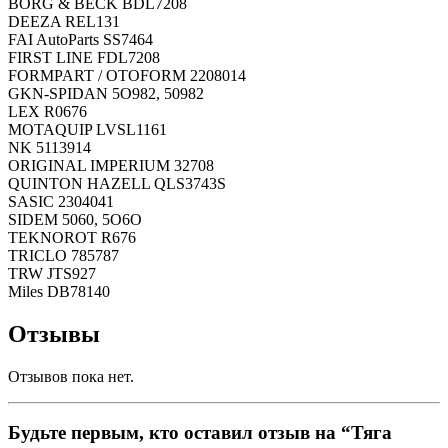
BORG & BECK BDL7208
DEEZA REL131
FAI AutoParts SS7464
FIRST LINE FDL7208
FORMPART / OTOFORM 2208014
GKN-SPIDAN 5O982, 50982
LEX R0676
MOTAQUIP LVSL1161
NK 5113914
ORIGINAL IMPERIUM 32708
QUINTON HAZELL QLS3743S
SASIC 2304041
SIDEM 5060, 5O6O
TEKNOROT R676
TRICLO 785787
TRW JTS927
Miles DB78140
Отзывы
Отзывов пока нет.
Будьте первым, кто оставил отзыв на “Тяга