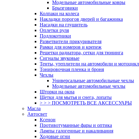
Модельные автомобильные ковры
Брызговики
Колпаки на колеса
Накладки порогов дверей и багажника
Насадки на глушитель
Оплетки руля
Подлокотники
Разветвители прикуривателя
Рамки для номеров и крепеж
Решетки радиатора, сетки для тюнинга
Сигналы звуковые
Тенты, утеплители на автомобили и мотоцик
Тонировочная пленка и броня
Чехлы
Универсальные автомобильные чехлы
Модельные автомобильные чехлы
Шторки на окна
Щетки для мытья и снега, лопаты
> > > ПОСМОТРЕТЬ ВСЕ АКСЕССУАРЫ
Масла
Автосвет
Ксенон
Противотуманные фары и оптика
Лампы галогенные и накаливания
Ходовые огни