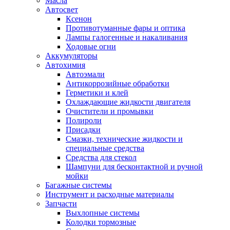
Масла
Автосвет
Ксенон
Противотуманные фары и оптика
Лампы галогенные и накаливания
Ходовые огни
Аккумуляторы
Автохимия
Автоэмали
Антикоррозийные обработки
Герметики и клей
Охлаждающие жидкости двигателя
Очистители и промывки
Полироли
Присадки
Смазки, технические жидкости и
специальные средства
Средства для стекол
Шампуни для бесконтактной и ручной
мойки
Багажные системы
Инструмент и расходные материалы
Запчасти
Выхлопные системы
Колодки тормозные