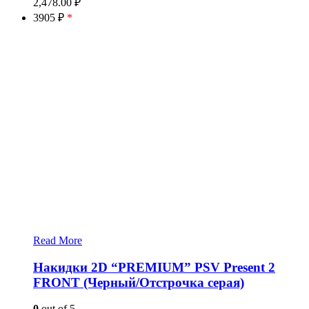
2,478.00
₽
3905 ₽
*
Read More
Накидки 2D “PREMIUM” PSV Present 2
FRONT (Черный/Отстрочка серая)
0
out of 5