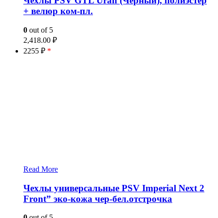
Чехлы PSV GTL Uran (Черный), полиэстер
+ велюр ком-пл.
0
out of 5
2,418.00
₽
2255 ₽
*
Read More
Чехлы универсальные PSV Imperial Next 2
Front” эко-кожа чер-бел.отстрочка
0
out of 5