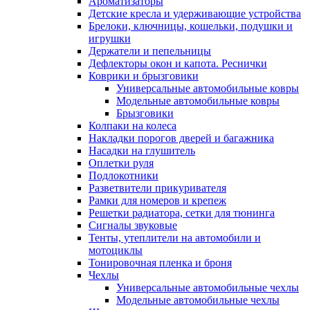
Ароматизаторы
Детские кресла и удерживающие устройства
Брелоки, ключницы, кошельки, подушки и
игрушки
Держатели и пепельницы
Дефлекторы окон и капота. Реснички
Коврики и брызговики
Универсальные автомобильные ковры
Модельные автомобильные ковры
Брызговики
Колпаки на колеса
Накладки порогов дверей и багажника
Насадки на глушитель
Оплетки руля
Подлокотники
Разветвители прикуривателя
Рамки для номеров и крепеж
Решетки радиатора, сетки для тюнинга
Сигналы звуковые
Тенты, утеплители на автомобили и
мотоциклы
Тонировочная пленка и броня
Чехлы
Универсальные автомобильные чехлы
Модельные автомобильные чехлы