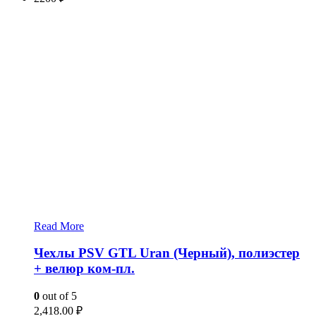
Read More
Чехлы PSV GTL Uran (Черный), полиэстер
+ велюр ком-пл.
0
out of 5
2,418.00
₽