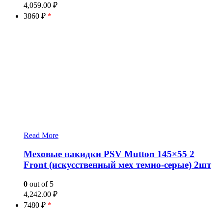
4,059.00
₽
3860 ₽
*
Read More
Меховые накидки PSV Mutton 145×55 2
Front (искусственный мех темно-серые) 2шт
0
out of 5
4,242.00
₽
7480 ₽
*