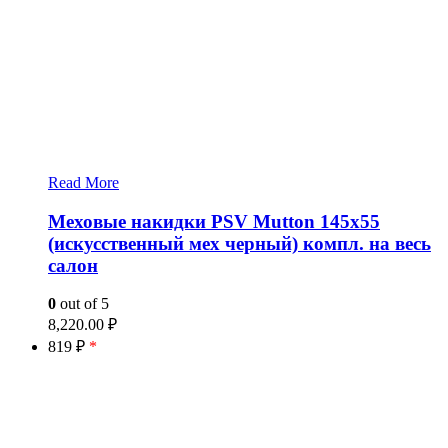
Read More
Меховые накидки PSV Mutton 145х55
(искусственный мех черный) компл. на весь
салон
0
out of 5
8,220.00
₽
819 ₽
*