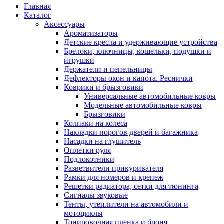
Главная
Каталог
Аксессуары
Ароматизаторы
Детские кресла и удерживающие устройства
Брелоки, ключницы, кошельки, подушки и
игрушки
Держатели и пепельницы
Дефлекторы окон и капота. Реснички
Коврики и брызговики
Универсальные автомобильные ковры
Модельные автомобильные ковры
Брызговики
Колпаки на колеса
Накладки порогов дверей и багажника
Насадки на глушитель
Оплетки руля
Подлокотники
Разветвители прикуривателя
Рамки для номеров и крепеж
Решетки радиатора, сетки для тюнинга
Сигналы звуковые
Тенты, утеплители на автомобили и
мотоциклы
Тонировочная пленка и броня