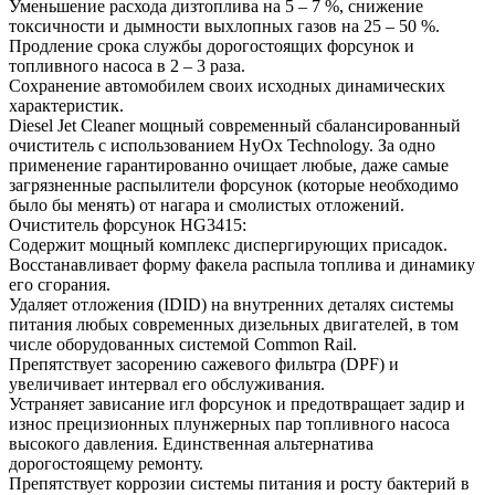
Уменьшение расхода дизтоплива на 5 – 7 %, снижение
токсичности и дымности выхлопных газов на 25 – 50 %.
Продление срока службы дорогостоящих форсунок и
топливного насоса в 2 – 3 раза.
Сохранение автомобилем своих исходных динамических
характеристик.
Diesel Jet Cleaner мощный современный сбалансированный
очиститель с использованием НуОх Technology. За одно
применение гарантированно очищает любые, даже самые
загрязненные распылители форсунок (которые необходимо
было бы менять) от нагара и смолистых отложений.
Очиститель форсунок HG3415:
Содержит мощный комплекс диспергирующих присадок.
Восстанавливает форму факела распыла топлива и динамику
его сгорания.
Удаляет отложения (IDID) на внутренних деталях системы
питания любых современных дизельных двигателей, в том
числе оборудованных системой Common Rail.
Препятствует засорению сажевого фильтра (DPF) и
увеличивает интервал его обслуживания.
Устраняет зависание игл форсунок и предотвращает задир и
износ прецизионных плунжерных пар топливного насоса
высокого давления. Единственная альтернатива
дорогостоящему ремонту.
Препятствует коррозии системы питания и росту бактерий в