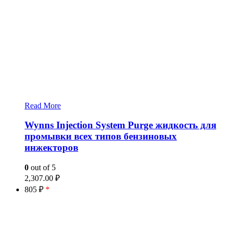
Read More
Wynns Injection System Purge жидкость для
промывки всех типов бензиновых
инжекторов
0
out of 5
2,307.00
₽
805 ₽
*