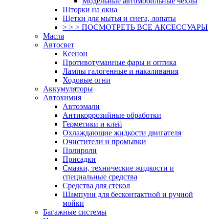
Модельные автомобильные чехлы
Шторки на окна
Щетки для мытья и снега, лопаты
> > > ПОСМОТРЕТЬ ВСЕ АКСЕССУАРЫ
Масла
Автосвет
Ксенон
Противотуманные фары и оптика
Лампы галогенные и накаливания
Ходовые огни
Аккумуляторы
Автохимия
Автоэмали
Антикоррозийные обработки
Герметики и клей
Охлаждающие жидкости двигателя
Очистители и промывки
Полироли
Присадки
Смазки, технические жидкости и
специальные средства
Средства для стекол
Шампуни для бесконтактной и ручной
мойки
Багажные системы