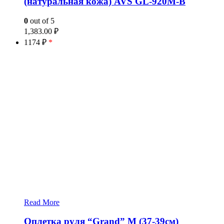
(натуральная кожа) AVS GL-920M-B
0
out of 5
1,383.00
₽
1174 ₽
*
Read More
Оплетка руля “Grand” M (37-39см)