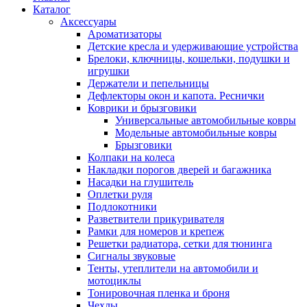
Каталог
Аксессуары
Ароматизаторы
Детские кресла и удерживающие устройства
Брелоки, ключницы, кошельки, подушки и
игрушки
Держатели и пепельницы
Дефлекторы окон и капота. Реснички
Коврики и брызговики
Универсальные автомобильные ковры
Модельные автомобильные ковры
Брызговики
Колпаки на колеса
Накладки порогов дверей и багажника
Насадки на глушитель
Оплетки руля
Подлокотники
Разветвители прикуривателя
Рамки для номеров и крепеж
Решетки радиатора, сетки для тюнинга
Сигналы звуковые
Тенты, утеплители на автомобили и
мотоциклы
Тонировочная пленка и броня
Чехлы