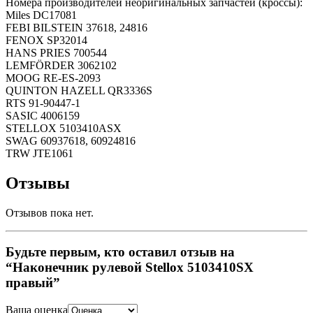
Номера производителей неоригинальных запчастей (кроссы):
Miles DC17081
FEBI BILSTEIN 37618, 24816
FENOX SP32014
HANS PRIES 700544
LEMFÖRDER 3062102
MOOG RE-ES-2093
QUINTON HAZELL QR3336S
RTS 91-90447-1
SASIC 4006159
STELLOX 5103410ASX
SWAG 60937618, 60924816
TRW JTE1061
Отзывы
Отзывов пока нет.
Будьте первым, кто оставил отзыв на
“Наконечник рулевой Stellox 5103410SX
правый”
Ваша оценка