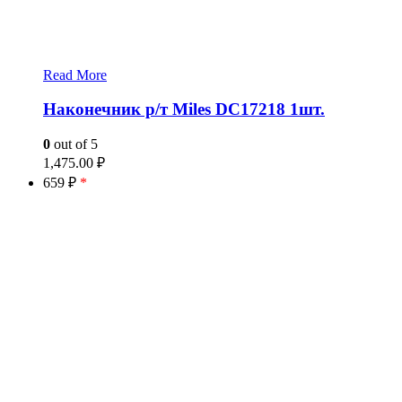
Read More
Наконечник р/т Miles DC17218 1шт.
0
out of 5
1,475.00
₽
659 ₽
*