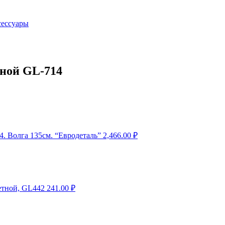
сессуары
ной GL-714
4. Волга 135см. “Евродеталь”
2,466.00
₽
етной, GL442
241.00
₽