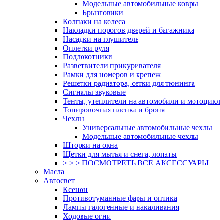
Модельные автомобильные ковры
Брызговики
Колпаки на колеса
Накладки порогов дверей и багажника
Насадки на глушитель
Оплетки руля
Подлокотники
Разветвители прикуривателя
Рамки для номеров и крепеж
Решетки радиатора, сетки для тюнинга
Сигналы звуковые
Тенты, утеплители на автомобили и мотоцик
Тонировочная пленка и броня
Чехлы
Универсальные автомобильные чехлы
Модельные автомобильные чехлы
Шторки на окна
Щетки для мытья и снега, лопаты
> > > ПОСМОТРЕТЬ ВСЕ АКСЕССУАРЫ
Масла
Автосвет
Ксенон
Противотуманные фары и оптика
Лампы галогенные и накаливания
Ходовые огни