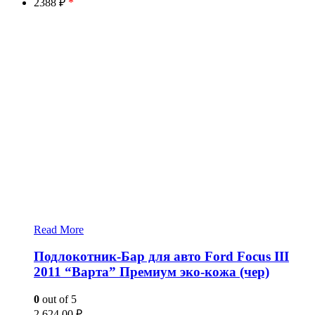
2388 ₽
*
Read More
Подлокотник-Бар для авто Ford Focus III
2011 “Варта” Премиум эко-кожа (чер)
0
out of 5
2,624.00
₽