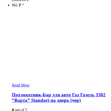
961 ₽
*
Read More
Подлокотник-Бар для авто Газ Газель 3302
“Варта” Standart на дверь (чер)
0
out of 5