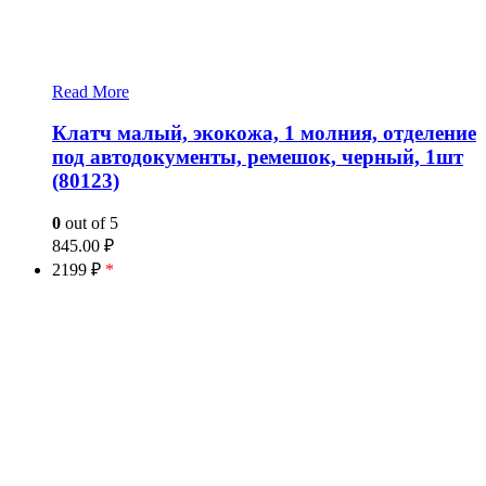
Read More
Клатч малый, экокожа, 1 молния, отделение
под автодокументы, ремешок, черный, 1шт
(80123)
0
out of 5
845.00
₽
2199 ₽
*