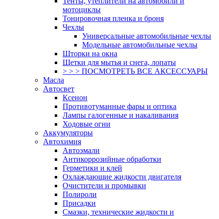
Тенты, утеплители на автомобили и
мотоциклы
Тонировочная пленка и броня
Чехлы
Универсальные автомобильные чехлы
Модельные автомобильные чехлы
Шторки на окна
Щетки для мытья и снега, лопаты
> > > ПОСМОТРЕТЬ ВСЕ АКСЕССУАРЫ
Масла
Автосвет
Ксенон
Противотуманные фары и оптика
Лампы галогенные и накаливания
Ходовые огни
Аккумуляторы
Автохимия
Автоэмали
Антикоррозийные обработки
Герметики и клей
Охлаждающие жидкости двигателя
Очистители и промывки
Полироли
Присадки
Смазки, технические жидкости и