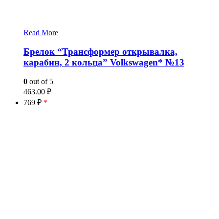
Read More
Брелок “Трансформер открывалка,
карабин, 2 кольца” Volkswagen* №13
0
out of 5
463.00
₽
769 ₽
*