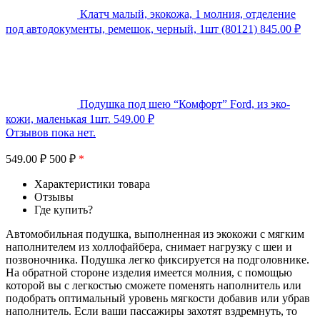
Клатч малый, экокожа, 1 молния, отделение
под автодокументы, ремешок, черный, 1шт (80121)
845.00
₽
Подушка под шею “Комфорт” Ford, из эко-
кожи, маленькая 1шт.
549.00
₽
Отзывов пока нет.
549.00
₽
500 ₽
*
Характеристики товара
Отзывы
Где купить?
Автомобильная подушка, выполненная из экокожи с мягким
наполнителем из холлофайбера, снимает нагрузку с шеи и
позвоночника. Подушка легко фиксируется на подголовнике.
На обратной стороне изделия имеется молния, с помощью
которой вы с легкостью сможете поменять наполнитель или
подобрать оптимальный уровень мягкости добавив или убрав
наполнитель. Если ваши пассажиры захотят вздремнуть, то