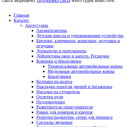
сайта запрещено.
Поддержка сайта
web-студия Muks crew.
Главная
Каталог
Аксессуары
Ароматизаторы
Детские кресла и удерживающие устройства
Брелоки, ключницы, кошельки, подушки и
игрушки
Держатели и пепельницы
Дефлекторы окон и капота. Реснички
Коврики и брызговики
Универсальные автомобильные ковры
Модельные автомобильные ковры
Брызговики
Колпаки на колеса
Накладки порогов дверей и багажника
Насадки на глушитель
Оплетки руля
Подлокотники
Разветвители прикуривателя
Рамки для номеров и крепеж
Решетки радиатора, сетки для тюнинга
Сигналы звуковые