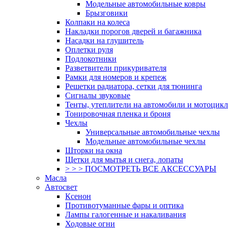
Модельные автомобильные ковры
Брызговики
Колпаки на колеса
Накладки порогов дверей и багажника
Насадки на глушитель
Оплетки руля
Подлокотники
Разветвители прикуривателя
Рамки для номеров и крепеж
Решетки радиатора, сетки для тюнинга
Сигналы звуковые
Тенты, утеплители на автомобили и мотоцик
Тонировочная пленка и броня
Чехлы
Универсальные автомобильные чехлы
Модельные автомобильные чехлы
Шторки на окна
Щетки для мытья и снега, лопаты
> > > ПОСМОТРЕТЬ ВСЕ АКСЕССУАРЫ
Масла
Автосвет
Ксенон
Противотуманные фары и оптика
Лампы галогенные и накаливания
Ходовые огни