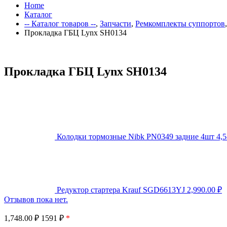
Home
Каталог
-- Каталог товаров --
,
Запчасти
,
Ремкомплекты суппортов
Прокладка ГБЦ Lynx SH0134
Прокладка ГБЦ Lynx SH0134
Колодки тормозные Nibk PN0349 задние 4шт
4,
Редуктор стартера Krauf SGD6613YJ
2,990.00
₽
Отзывов пока нет.
1,748.00
₽
1591 ₽
*