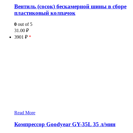
Вентиль (сосок) бескамерной шины в сборе
пластиковый колпачок
0
out of 5
31.00
₽
3901 ₽
*
Read More
Компрессор Goodyear GY-35L 35 л/мин