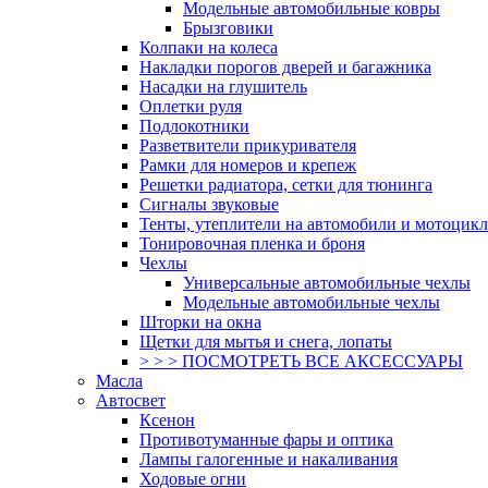
Модельные автомобильные ковры
Брызговики
Колпаки на колеса
Накладки порогов дверей и багажника
Насадки на глушитель
Оплетки руля
Подлокотники
Разветвители прикуривателя
Рамки для номеров и крепеж
Решетки радиатора, сетки для тюнинга
Сигналы звуковые
Тенты, утеплители на автомобили и мотоцик
Тонировочная пленка и броня
Чехлы
Универсальные автомобильные чехлы
Модельные автомобильные чехлы
Шторки на окна
Щетки для мытья и снега, лопаты
> > > ПОСМОТРЕТЬ ВСЕ АКСЕССУАРЫ
Масла
Автосвет
Ксенон
Противотуманные фары и оптика
Лампы галогенные и накаливания
Ходовые огни