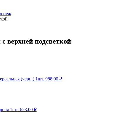
репеж
ткой
 с верхней подсветкой
рсальная (черн.) 1шт.
988.00
₽
рная 1шт.
623.00
₽