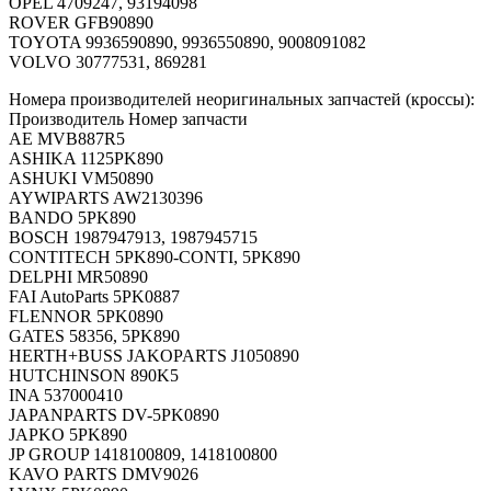
OPEL 4709247, 93194098
ROVER GFB90890
TOYOTA 9936590890, 9936550890, 9008091082
VOLVO 30777531, 869281
Номера производителей неоригинальных запчастей (кроссы):
Производитель Номер запчасти
AE MVB887R5
ASHIKA 1125PK890
ASHUKI VM50890
AYWIPARTS AW2130396
BANDO 5PK890
BOSCH 1987947913, 1987945715
CONTITECH 5PK890-CONTI, 5PK890
DELPHI MR50890
FAI AutoParts 5PK0887
FLENNOR 5PK0890
GATES 58356, 5PK890
HERTH+BUSS JAKOPARTS J1050890
HUTCHINSON 890K5
INA 537000410
JAPANPARTS DV-5PK0890
JAPKO 5PK890
JP GROUP 1418100809, 1418100800
KAVO PARTS DMV9026