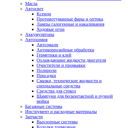
Масла
Автосвет
Ксенон
Противотуманные фары и оптика
Лампы галогенные и накаливания
Ходовые огни
Аккумуляторы
Автохимия
Автоэмали
Антикоррозийные обработки
Герметики и клей
Охлаждающие жидкости двигателя
Очистители и промывки
Полироли
Присадки
Смазки, технические жидкости и
специальные средства
Средства для стекол
Шампуни для бесконтактной и ручной
мойки
Багажные системы
Инструмент и расходные материалы
Запчасти
Выхлопные системы
Колодки тормозные