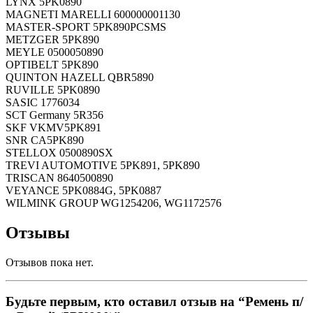
LYNX 5PK0890
MAGNETI MARELLI 600000001130
MASTER-SPORT 5PK890PCSMS
METZGER 5PK890
MEYLE 0500050890
OPTIBELT 5PK890
QUINTON HAZELL QBR5890
RUVILLE 5PK0890
SASIC 1776034
SCT Germany 5R356
SKF VKMV5PK891
SNR CA5PK890
STELLOX 0500890SX
TREVI AUTOMOTIVE 5PK891, 5PK890
TRISCAN 8640500890
VEYANCE 5PK0884G, 5PK0887
WILMINK GROUP WG1254206, WG1172576
Отзывы
Отзывов пока нет.
Будьте первым, кто оставил отзыв на “Ремень п/