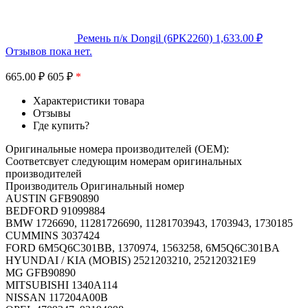
Ремень п/к Dongil (6PK2260)
1,633.00
₽
Отзывов пока нет.
665.00
₽
605 ₽
*
Характеристики товара
Отзывы
Где купить?
Оригинальные номера производителей (OEM):
Соответсвует следующим номерам оригинальных
производителей
Производитель Оригинальный номер
AUSTIN GFB90890
BEDFORD 91099884
BMW 1726690, 11281726690, 11281703943, 1703943, 1730185
CUMMINS 3037424
FORD 6M5Q6C301BB, 1370974, 1563258, 6M5Q6C301BA
HYUNDAI / KIA (MOBIS) 2521203210, 252120321E9
MG GFB90890
MITSUBISHI 1340A114
NISSAN 117204A00B