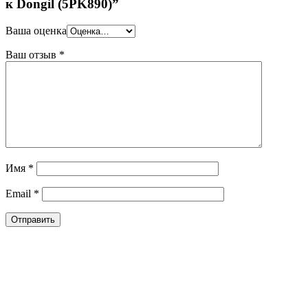
к Dongil (5PK890)”
Ваша оценка
Ваш отзыв
*
Имя
*
Email
*