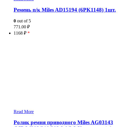
Ремень п/к Miles AD15194 (6PK1148) 1шт.
0
out of 5
771.00
₽
1168 ₽
*
Read More
Ролик ремня приводного Miles AG03143