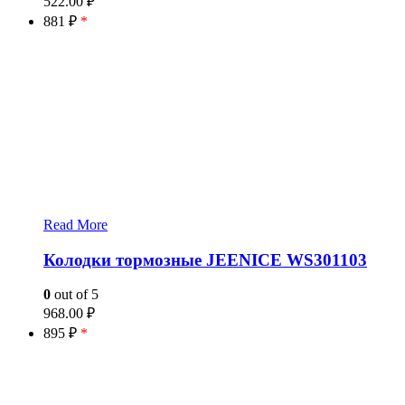
522.00
₽
881 ₽
*
Read More
Колодки тормозные JEENICE WS301103
0
out of 5
968.00
₽
895 ₽
*