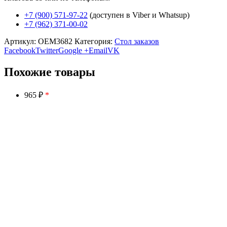
+7 (900) 571-97-22
(доступен в Viber и Whatsup)
+7 (962) 371-00-02
Артикул:
OEM3682
Категория:
Стол заказов
Facebook
Twitter
Google +
Email
VK
Похожие товары
965 ₽
*