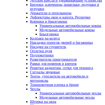
Детские кресла и удерживающие устройства
Брелоки, ключницы, кошельки, подушки и
игрушки
Держатели и пепельницы
Дефлекторы окон и капота. Реснички
Коврики и брызговики
Универсальные автомобильные ковры
Модельные автомобильные ковры
Брызговики
Колпаки на колеса
Накладки порогов дверей и багажника
Насадки на глушитель
Оплетки руля
Подлокотники
Разветвители прикуривателя
Рамки для номеров и крепеж
Решетки радиатора, сетки для тюнинга
Сигналы звуковые
Тенты, утеплители на автомобили и
мотоциклы
Тонировочная пленка и броня
Чехлы
Универсальные автомобильные чехлы
Модельные автомобильные чехлы
Шторки на окна