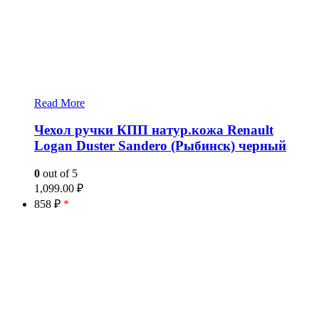
Read More
Чехол ручки КПП натур.кожа Renault
Logan Duster Sandero (Рыбинск) черный
0
out of 5
1,099.00
₽
858 ₽
*