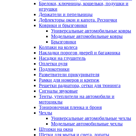
Брелоки, ключницы, кошельки, подушки и
игрушки
Держатели и пепельницы
Дефлекторы окон и капота. Реснички
Коврики и брызговики
Универсальные автомобильные ковры
Модельные автомобильные ковры
Брызговики
Колпаки на колеса
Накладки порогов дверей и багажника
Насадки на глушитель
Оплетки руля
Подлокотники
Разветвители прикуривателя
Рамки для номеров и крепеж
Решетки радиатора, сетки для тюнинга
Сигналы звуковые
Тенты, утеплители на автомобили и
мотоциклы
Тонировочная пленка и броня
Чехлы
Универсальные автомобильные чехлы
Модельные автомобильные чехлы
Шторки на окна
Щетки для мытья и снега, лопаты