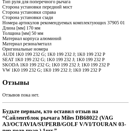
Тип руля для поперечного рычага
Сторона установки передний мост
Сторона установки справа
Сторона установки сзади
Номера артикулов рекомендуемых комплектующих 37905 01
Длина [мм] 170 мм
Толщина [мм] 50 мм
Материал корпуса алюминий
Материал резина/металл
Оригинальные номера
AUDI 1K0 199 232 G; 1K0 199 232 J; 1K0 199 232 P
SEAT 1K0 199 232 G; 1K0 199 232 J; 1K0 199 232 P
SKODA 1K0 199 232 G; 1K0 199 232 J; 1K0 199 232 P
VW 1K0 199 232 G; 1K0 199 232 J; 1K0 199 232 P
Отзывы
Отзывов пока нет.
Будьте первым, кто оставил отзыв на
“Сайлентблок рычага Miles DB68022 (VAG
A3/OCTAVIA/SUPERB/GOLF V/VI/TOURAN 03-
пер.подв.прав.) 1шт.”