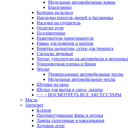
Модельные автомобильные ковры
Брызговики
Колпаки на колеса
Накладки порогов дверей и багажника
Насадки на глушитель
Оплетки руля
Подлокотники
Разветвители прикуривателя
Рамки для номеров и крепеж
Решетки радиатора, сетки для тюнинга
Сигналы звуковые
Тенты, утеплители на автомобили и мотоцик
Тонировочная пленка и броня
Чехлы
Универсальные автомобильные чехлы
Модельные автомобильные чехлы
Шторки на окна
Щетки для мытья и снега, лопаты
> > > ПОСМОТРЕТЬ ВСЕ АКСЕССУАРЫ
Масла
Автосвет
Ксенон
Противотуманные фары и оптика
Лампы галогенные и накаливания
Ходовые огни