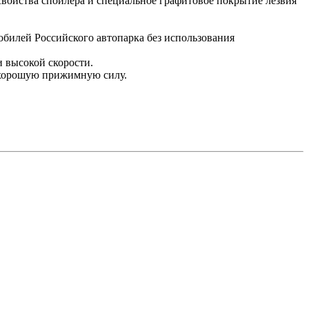
войства спойлера и специальное графитовое покрытие лезвия
мобилей Российского автопарка без использования
 высокой скорости.
 хорошую прижимную силу.