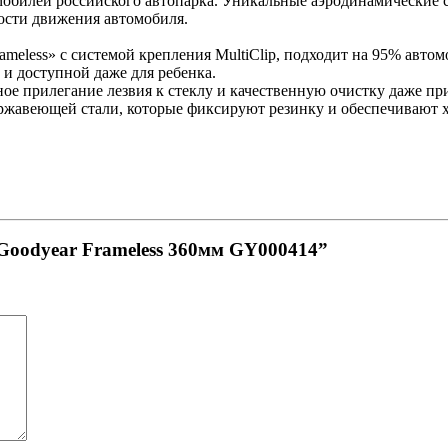
обилей российского автопарка. Уникальные аэродинамические с
ости движения автомобиля.
ameless» с системой крепления MultiClip, подходит на 95% авто
 и доступной даже для ребенка.
е прилегание лезвия к стеклу и качественную очистку даже при
ржавеющей стали, которые фиксируют резинку и обеспечивают
 Goodyear Frameless 360мм GY000414”