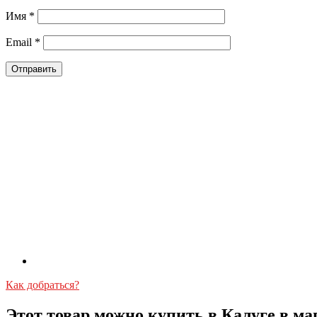
Имя
*
Email
*
Как добраться?
Этот товар можно купить в Калуге в ма