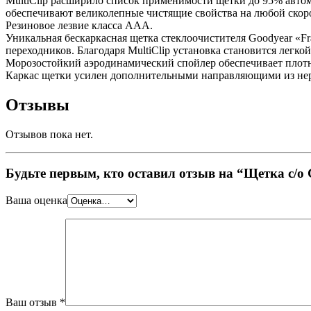
MultiClip расширило список применимости щетки до 95% автом
обеспечивают великолепные чистящие свойства на любой скор
Резиновое лезвие класса ААА.
Уникальная бескаркасная щетка стеклоочистителя Goodyear «Fr
переходников. Благодаря MultiСlip установка становится легкой
Морозостойкий аэродинамический спойлер обеспечивает плотно
Каркас щетки усилен дополнительными направляющими из не
Отзывы
Отзывов пока нет.
Будьте первым, кто оставил отзыв на “Щетка с/о
Ваша оценка
Ваш отзыв
*