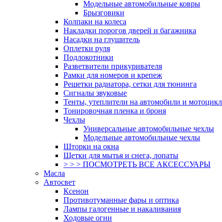
Модельные автомобильные ковры
Брызговики
Колпаки на колеса
Накладки порогов дверей и багажника
Насадки на глушитель
Оплетки руля
Подлокотники
Разветвители прикуривателя
Рамки для номеров и крепеж
Решетки радиатора, сетки для тюнинга
Сигналы звуковые
Тенты, утеплители на автомобили и мотоцик
Тонировочная пленка и броня
Чехлы
Универсальные автомобильные чехлы
Модельные автомобильные чехлы
Шторки на окна
Щетки для мытья и снега, лопаты
> > > ПОСМОТРЕТЬ ВСЕ АКСЕССУАРЫ
Масла
Автосвет
Ксенон
Противотуманные фары и оптика
Лампы галогенные и накаливания
Ходовые огни