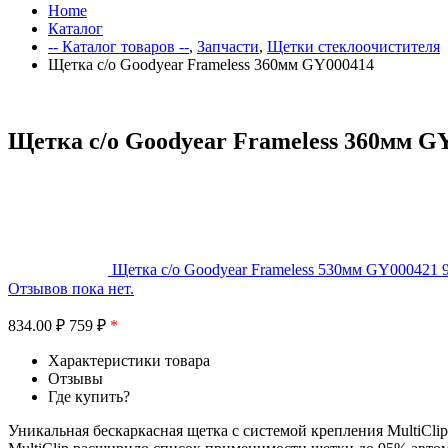
Home
Каталог
-- Каталог товаров --
,
Запчасти
,
Щетки стеклоочистителя
Щетка с/о Goodyear Frameless 360мм GY000414
Щетка с/о Goodyear Frameless 360мм G
Щетка с/о Goodyear Frameless 530мм GY000421
Отзывов пока нет.
834.00
₽
759 ₽
*
Характеристики товара
Отзывы
Где купить?
Уникальная бескаркасная щетка с системой крепления MultiClip