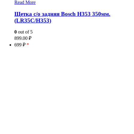
Read More
Щетка с/о задняя Bosch H353 350мм.
(LR35C/H353)
0
out of 5
899.00
₽
699 ₽
*