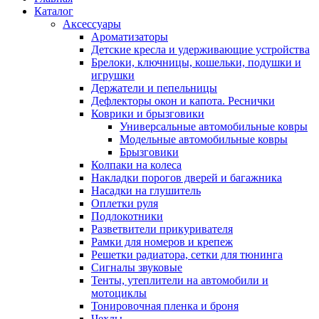
Каталог
Аксессуары
Ароматизаторы
Детские кресла и удерживающие устройства
Брелоки, ключницы, кошельки, подушки и
игрушки
Держатели и пепельницы
Дефлекторы окон и капота. Реснички
Коврики и брызговики
Универсальные автомобильные ковры
Модельные автомобильные ковры
Брызговики
Колпаки на колеса
Накладки порогов дверей и багажника
Насадки на глушитель
Оплетки руля
Подлокотники
Разветвители прикуривателя
Рамки для номеров и крепеж
Решетки радиатора, сетки для тюнинга
Сигналы звуковые
Тенты, утеплители на автомобили и
мотоциклы
Тонировочная пленка и броня
Чехлы