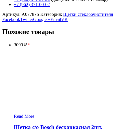
+7 (962) 371-00-02
Артикул:
A07787S
Категория:
Щетки стеклоочистителя
Facebook
Twitter
Google +
Email
VK
Похожие товары
3099 ₽
*
Read More
Щетка с/о Bosch бескаркасная 2шт.