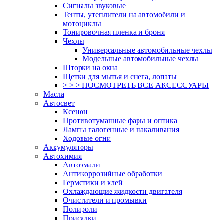
Сигналы звуковые
Тенты, утеплители на автомобили и
мотоциклы
Тонировочная пленка и броня
Чехлы
Универсальные автомобильные чехлы
Модельные автомобильные чехлы
Шторки на окна
Щетки для мытья и снега, лопаты
> > > ПОСМОТРЕТЬ ВСЕ АКСЕССУАРЫ
Масла
Автосвет
Ксенон
Противотуманные фары и оптика
Лампы галогенные и накаливания
Ходовые огни
Аккумуляторы
Автохимия
Автоэмали
Антикоррозийные обработки
Герметики и клей
Охлаждающие жидкости двигателя
Очистители и промывки
Полироли
Присадки