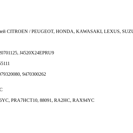
дителей CITROEN / PEUGEOT, HONDA, KAWASAKI, LEXUS, S
0701125, J4520X24EPRU9
55111
079320080, 9470300262
DC
YC, PRA7HCT10, 88091, RA2HC, RAX94YC