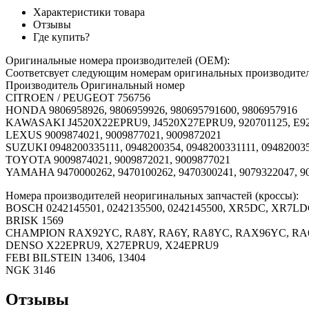
Характеристики товара
Отзывы
Где купить?
Оригинальные номера производителей (OEM):
Соответсвует следующим номерам оригинальных произво
Производитель Оригинальный номер
CITROEN / PEUGEOT 756756
HONDA 9806958926, 9806959926, 980695791600, 9806957916
KAWASAKI J4520X22EPRU9, J4520X27EPRU9, 920701125, E92
LEXUS 9009874021, 9009877021, 9009872021
SUZUKI 0948200335111, 0948200354, 0948200331111, 09482003
TOYOTA 9009874021, 9009872021, 9009877021
YAMAHA 9470000262, 9470100262, 9470300241, 9079322047, 9
Номера производителей неоригинальных запчастей (кроссы):
BOSCH 0242145501, 0242135500, 0242145500, XR5DC, XR7L
BRISK 1569
CHAMPION RAX92YC, RA8Y, RA6Y, RA8YC, RAX96YC, RA6
DENSO X22EPRU9, X27EPRU9, X24EPRU9
FEBI BILSTEIN 13406, 13404
NGK 3146
Отзывы