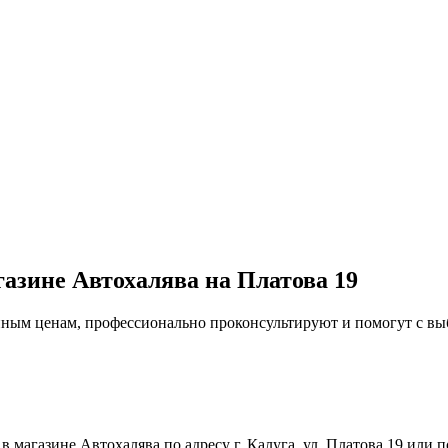
газине Автохалява на Платова 19
упным ценам, профессионально проконсультируют и помогут с в
магазине Автохалява по адресу г. Калуга, ул. Платова 19 или п