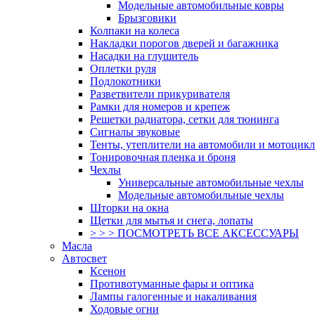
Модельные автомобильные ковры
Брызговики
Колпаки на колеса
Накладки порогов дверей и багажника
Насадки на глушитель
Оплетки руля
Подлокотники
Разветвители прикуривателя
Рамки для номеров и крепеж
Решетки радиатора, сетки для тюнинга
Сигналы звуковые
Тенты, утеплители на автомобили и мотоцик
Тонировочная пленка и броня
Чехлы
Универсальные автомобильные чехлы
Модельные автомобильные чехлы
Шторки на окна
Щетки для мытья и снега, лопаты
> > > ПОСМОТРЕТЬ ВСЕ АКСЕССУАРЫ
Масла
Автосвет
Ксенон
Противотуманные фары и оптика
Лампы галогенные и накаливания
Ходовые огни