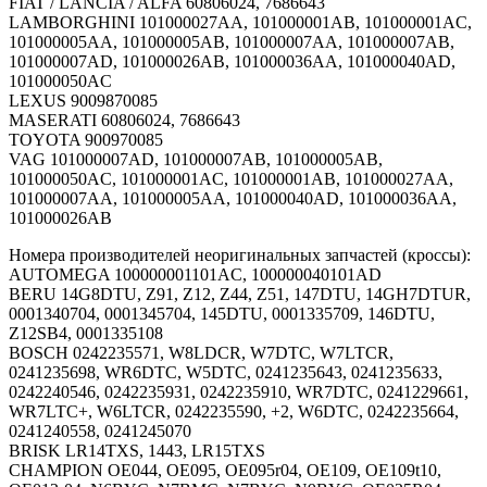
FIAT / LANCIA / ALFA 60806024, 7686643
LAMBORGHINI 101000027AA, 101000001AB, 101000001AC,
101000005AA, 101000005AB, 101000007AA, 101000007AB,
101000007AD, 101000026AB, 101000036AA, 101000040AD,
101000050AC
LEXUS 9009870085
MASERATI 60806024, 7686643
TOYOTA 900970085
VAG 101000007AD, 101000007AB, 101000005AB,
101000050AC, 101000001AC, 101000001AB, 101000027AA,
101000007AA, 101000005AA, 101000040AD, 101000036AA,
101000026AB
Номера производителей неоригинальных запчастей (кроссы):
AUTOMEGA 100000001101AC, 100000040101AD
BERU 14G8DTU, Z91, Z12, Z44, Z51, 147DTU, 14GH7DTUR,
0001340704, 0001345704, 145DTU, 0001335709, 146DTU,
Z12SB4, 0001335108
BOSCH 0242235571, W8LDCR, W7DTC, W7LTCR,
0241235698, WR6DTC, W5DTC, 0241235643, 0241235633,
0242240546, 0242235931, 0242235910, WR7DTC, 0241229661,
WR7LTC+, W6LTCR, 0242235590, +2, W6DTC, 0242235664,
0241240558, 0241245070
BRISK LR14TXS, 1443, LR15TXS
CHAMPION OE044, OE095, OE095r04, OE109, OE109t10,