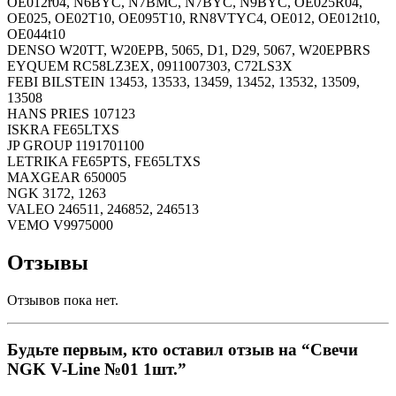
OE012r04, N6BYC, N7BMC, N7BYC, N9BYC, OE025R04,
OE025, OE02T10, OE095T10, RN8VTYC4, OE012, OE012t10,
OE044t10
DENSO W20TT, W20EPB, 5065, D1, D29, 5067, W20EPBRS
EYQUEM RC58LZ3EX, 0911007303, C72LS3X
FEBI BILSTEIN 13453, 13533, 13459, 13452, 13532, 13509,
13508
HANS PRIES 107123
ISKRA FE65LTXS
JP GROUP 1191701100
LETRIKA FE65PTS, FE65LTXS
MAXGEAR 650005
NGK 3172, 1263
VALEO 246511, 246852, 246513
VEMO V9975000
Отзывы
Отзывов пока нет.
Будьте первым, кто оставил отзыв на “Свечи
NGK V-Line №01 1шт.”