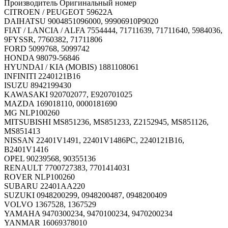
Производитель Оригинальный номер
CITROEN / PEUGEOT 59622A
DAIHATSU 9004851096000, 99906910P9020
FIAT / LANCIA / ALFA 7554444, 71711639, 71711640, 5984036,
9FYSSR, 7760382, 71711806
FORD 5099768, 5099742
HONDA 98079-56846
HYUNDAI / KIA (MOBIS) 1881108061
INFINITI 2240121B16
ISUZU 8942199430
KAWASAKI 920702077, E920701025
MAZDA 169018110, 0000181690
MG NLP100260
MITSUBISHI MS851236, MS851233, Z2152945, MS851126,
MS851413
NISSAN 22401V1491, 22401V1486PC, 2240121B16,
B2401V1416
OPEL 90239568, 90355136
RENAULT 7700727383, 7701414031
ROVER NLP100260
SUBARU 22401AA220
SUZUKI 0948200299, 0948200487, 0948200409
VOLVO 1367528, 1367529
YAMAHA 9470300234, 9470100234, 9470200234
YANMAR 16069378010