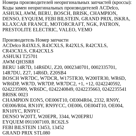
Номера производителей неоригинальных запчастей (кроссы):
Коды замен неоригинальных производителей ACDelco,
ASHUKI, AWM, BERU, BOSCH, BRISK, CHAMPION,
DENSO, EYQUEM, FEBI BILSTEIN, GRAND PRIX, ISKRA,
KLAXCAR FRANCE, MOTORCRAFT, NGK, PATRON,
PRESTOLITE ELECTRIC, VALEO, VEMO
Производитель Номер запчасти
ACDelco R43XLS, R43CXLS, R42XLS, R42CXLS,
CR43CXLS, CR42CXLS
ASHUKI T25701
AWM QH3SR8
BERU 14R7D, 14R6DU, Z20, 0002340701, 0002335701,
14R7DU, Z27, 14R6D, Z20SB4
BOSCH WR7DC, W7DCR, W175TR30, W200TR30, WR6D,
WR6DP, WR7D, WR7DP, WR7DC2, +1, +12, 0242240592,
0242235909, WR6DC, 0242240849, 0242235663, 0242235541
BRISK 0023
CHAMPION EON5, OE006T10, OE004R04, 2332, RN9Y,
OE006/R04, RN10Y, RN9YCC, OE006, OE004T10, OE004,
RN10YC, RN9YC
DENSO W20TT, W20EPR, 3344, W20EPRU
EYQUEM 0911007169, RC62LS
FEBI BILSTEIN 13453, 13452
GRAND PRIX STL080