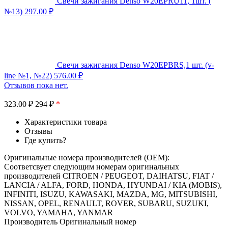
Свечи зажигания Denso W20EPRU11, 1шт. (
№13)
297.00
₽
Свечи зажигания Denso W20EPBRS,1 шт. (v-
line №1, №22)
576.00
₽
Отзывов пока нет.
323.00
₽
294 ₽
*
Характеристики товара
Отзывы
Где купить?
Оригинальные номера производителей (OEM):
Соответсвует следующим номерам оригинальных
производителей CITROEN / PEUGEOT, DAIHATSU, FIAT /
LANCIA / ALFA, FORD, HONDA, HYUNDAI / KIA (MOBIS),
INFINITI, ISUZU, KAWASAKI, MAZDA, MG, MITSUBISHI,
NISSAN, OPEL, RENAULT, ROVER, SUBARU, SUZUKI,
VOLVO, YAMAHA, YANMAR
Производитель Оригинальный номер