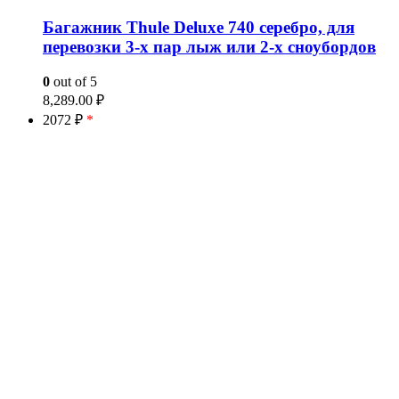
Багажник Thule Deluxe 740 серебро, для
перевозки 3-х пар лыж или 2-х сноубордов
0
out of 5
8,289.00
₽
2072 ₽
*