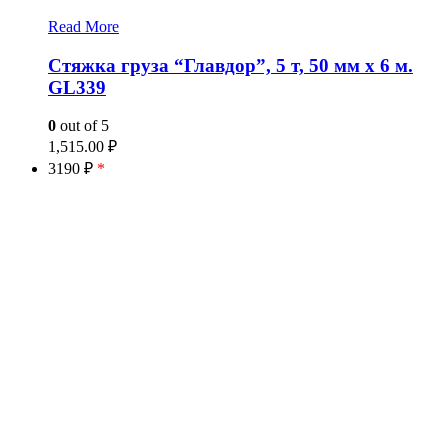
Read More
Стяжка груза “Главдор”, 5 т, 50 мм х 6 м.
GL339
0
out of 5
1,515.00
₽
3190 ₽
*