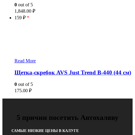
0
out of 5
1,848.00
₽
159 ₽
*
Read More
Щетка-скребок AVS Just Trend B-440 (44 см)
0
out of 5
175.00
₽
5 причин посетить Автохаляву
САМЫЕ НИЗКИЕ ЦЕНЫ В КАЛУГЕ