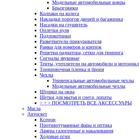
Модельные автомобильные ковры
Брызговики
Колпаки на колеса
Накладки порогов дверей и багажника
Насадки на глушитель
Оплетки руля
Подлокотники
Разветвители прикуривателя
Рамки для номеров и крепеж
Решетки радиатора, сетки для тюнинга
Сигналы звуковые
Тенты, утеплители на автомобили и мотоцик
Тонировочная пленка и броня
Чехлы
Универсальные автомобильные чехлы
Модельные автомобильные чехлы
Шторки на окна
Щетки для мытья и снега, лопаты
> > > ПОСМОТРЕТЬ ВСЕ АКСЕССУАРЫ
Масла
Автосвет
Ксенон
Противотуманные фары и оптика
Лампы галогенные и накаливания
Ходовые огни