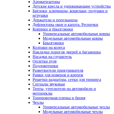
Ароматизаторы
Детские кресла и удерживающие устройства
Брелоки, ключницы, кошельки, подушки и
игрушки
Держатели и пепельницы
Дефлекторы окон и капота. Реснички
Коврики и брызговики
Универсальные автомобильные ковры
Модельные автомобильные ковры
Брызговики
Колпаки на колеса
Накладки порогов дверей и багажника
Насадки на глушитель
Оплетки руля
Подлокотники
Разветвители прикуривателя
Рамки для номеров и крепеж
Решетки радиатора, сетки для тюнинга
Сигналы звуковые
Тенты, утеплители на автомобили и
мотоциклы
Тонировочная пленка и броня
Чехлы
Универсальные автомобильные чехлы
Модельные автомобильные чехлы