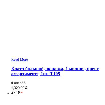
Read More
Клатч большой, экокожа, 1 молния, цвет в
ассортименте, 1шт T105
0
out of 5
1,329.00
₽
421 ₽
*