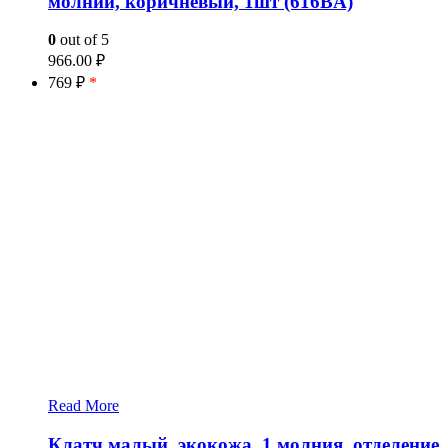
молнии, коричневый, 1шт (616BA)
0
out of 5
966.00
₽
769 ₽
*
Read More
Клатч малый, экокожа, 1 молния, отделение