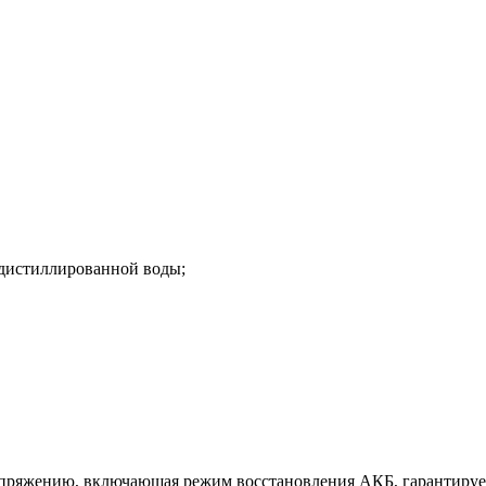
 дистиллированной воды;
о напряжению, включающая режим восстановления АКБ, гарантируе