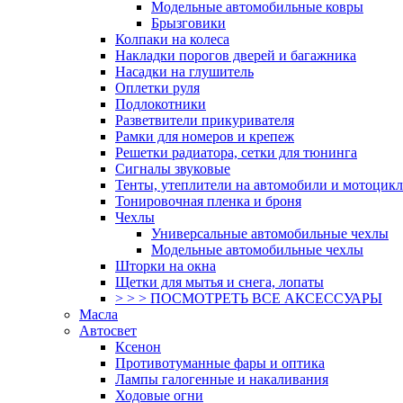
Модельные автомобильные ковры
Брызговики
Колпаки на колеса
Накладки порогов дверей и багажника
Насадки на глушитель
Оплетки руля
Подлокотники
Разветвители прикуривателя
Рамки для номеров и крепеж
Решетки радиатора, сетки для тюнинга
Сигналы звуковые
Тенты, утеплители на автомобили и мотоцик
Тонировочная пленка и броня
Чехлы
Универсальные автомобильные чехлы
Модельные автомобильные чехлы
Шторки на окна
Щетки для мытья и снега, лопаты
> > > ПОСМОТРЕТЬ ВСЕ АКСЕССУАРЫ
Масла
Автосвет
Ксенон
Противотуманные фары и оптика
Лампы галогенные и накаливания
Ходовые огни