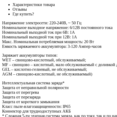
Характеристики товара
Отзывы
Где купить?
Напряжение электросети: 220-240В, ~ 50 Гц
Номинальное выходное напряжение: 6/12В постоянного тока
Номинальный выходной ток при 6В: 1А
Номинальный выходной ток при 12В: 1А
Макс. Номинальная потребляемая мощность: 20 Вт
Емкость заряжаемого аккумулятора: 3-120 Ампер-часов
Заряжает аккумуляторы типов:
WET – свинцово-кислотный, обслуживаемый;
MF – свинцово – кислотный, мало обслуживаемый с доливкой
GEL – кислотно-гелиевый, не обслуживаемый;
AGM – свинцово-кислотный, не обслуживаемый)
Интеллектуальная система заряда*
Защита от неправильной полярности
Защита от перегрева
Защита от перезаряда
Защита от короткого замыкания
Класс пыле-влагозащищенности: IP65
Коннектор для труднодоступных АКБ
* Сложная 5-ти этапная система заряда, как по току, так и п