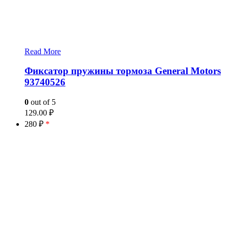
Read More
Фиксатор пружины тормоза General Motors
93740526
0
out of 5
129.00
₽
280 ₽
*