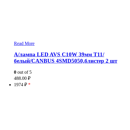
Read More
А/лампа LED AVS C10W 39мм T11/
белый/CANBUS 4SMD5050,блистер 2 шт
0
out of 5
488.00
₽
1974 ₽
*