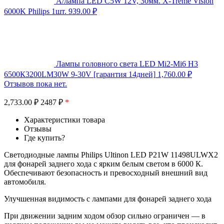
А/лампа LED C5W 12V, 30мм. X-Treme Vision
6000K Philips 1шт.
939.00
₽
Лампы головного света LED Mi2-Mi6 H3
6500К3200LM30W 9-30V [гарантия 14дней]
1,760.00
₽
Отзывов пока нет.
2,733.00
₽
2487 ₽
*
Характеристики товара
Отзывы
Где купить?
Светодиодные лампы Philips Ultinon LED P21W 11498ULWX2
для фонарей заднего хода с ярким белым светом в 6000 К.
Обеспечивают безопасность и превосходный внешний вид
автомобиля.
Улучшенная видимость с лампами для фонарей заднего хода
При движении задним ходом обзор сильно ограничен — в