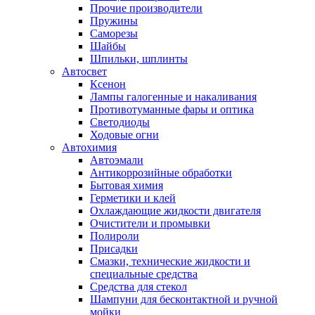
Прочие производители
Пружины
Саморезы
Шайбы
Шпильки, шплинты
Автосвет
Ксенон
Лампы галогенные и накаливания
Противотуманные фары и оптика
Светодиоды
Ходовые огни
Автохимия
Автоэмали
Антикоррозийные обработки
Бытовая химия
Герметики и клей
Охлаждающие жидкости двигателя
Очистители и промывки
Полироли
Присадки
Смазки, технические жидкости и
специальные средства
Средства для стекол
Шампуни для бесконтактной и ручной
мойки