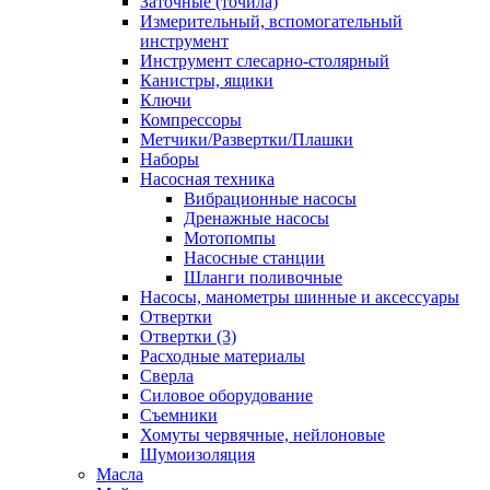
Заточные (точила)
Измерительный, вспомогательный
инструмент
Инструмент слесарно-столярный
Канистры, ящики
Ключи
Компрессоры
Метчики/Развертки/Плашки
Наборы
Насосная техника
Вибрационные насосы
Дренажные насосы
Мотопомпы
Насосные станции
Шланги поливочные
Насосы, манометры шинные и аксессуары
Отвертки
Отвертки (3)
Расходные материалы
Сверла
Силовое оборудование
Съемники
Хомуты червячные, нейлоновые
Шумоизоляция
Масла