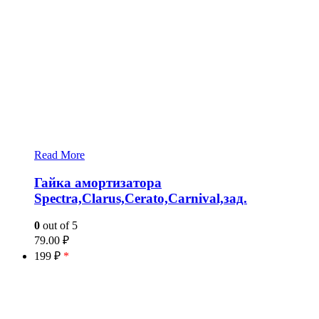
Read More
Гайка амортизатора
Spectra,Clarus,Cerato,Carnival,зад.
0
out of 5
79.00
₽
199 ₽
*