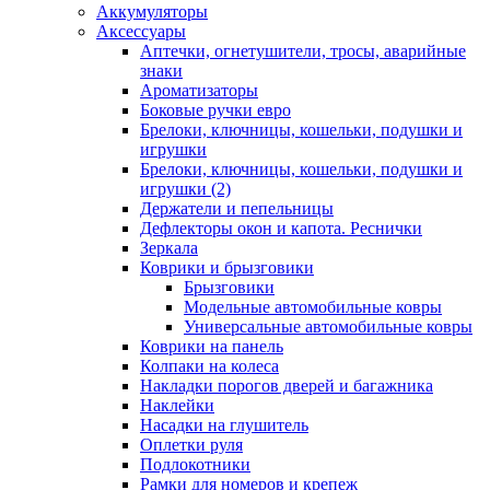
Аккумуляторы
Аксессуары
Аптечки, огнетушители, тросы, аварийные
знаки
Ароматизаторы
Боковые ручки евро
Брелоки, ключницы, кошельки, подушки и
игрушки
Брелоки, ключницы, кошельки, подушки и
игрушки (2)
Держатели и пепельницы
Дефлекторы окон и капота. Реснички
Зеркала
Коврики и брызговики
Брызговики
Модельные автомобильные ковры
Универсальные автомобильные ковры
Коврики на панель
Колпаки на колеса
Накладки порогов дверей и багажника
Наклейки
Насадки на глушитель
Оплетки руля
Подлокотники
Рамки для номеров и крепеж