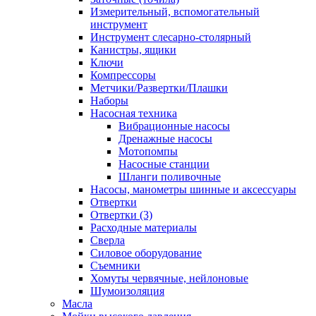
Измерительный, вспомогательный
инструмент
Инструмент слесарно-столярный
Канистры, ящики
Ключи
Компрессоры
Метчики/Развертки/Плашки
Наборы
Насосная техника
Вибрационные насосы
Дренажные насосы
Мотопомпы
Насосные станции
Шланги поливочные
Насосы, манометры шинные и аксессуары
Отвертки
Отвертки (3)
Расходные материалы
Сверла
Силовое оборудование
Съемники
Хомуты червячные, нейлоновые
Шумоизоляция
Масла