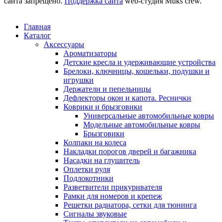
сайта запрещено.
Поддержка сайта
web-студия Muks crew.
Главная
Каталог
Аксессуары
Ароматизаторы
Детские кресла и удерживающие устройства
Брелоки, ключницы, кошельки, подушки и
игрушки
Держатели и пепельницы
Дефлекторы окон и капота. Реснички
Коврики и брызговики
Универсальные автомобильные ковры
Модельные автомобильные ковры
Брызговики
Колпаки на колеса
Накладки порогов дверей и багажника
Насадки на глушитель
Оплетки руля
Подлокотники
Разветвители прикуривателя
Рамки для номеров и крепеж
Решетки радиатора, сетки для тюнинга
Сигналы звуковые