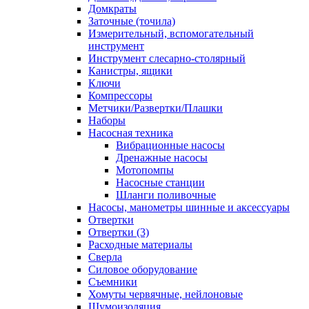
Домкраты
Заточные (точила)
Измерительный, вспомогательный
инструмент
Инструмент слесарно-столярный
Канистры, ящики
Ключи
Компрессоры
Метчики/Развертки/Плашки
Наборы
Насосная техника
Вибрационные насосы
Дренажные насосы
Мотопомпы
Насосные станции
Шланги поливочные
Насосы, манометры шинные и аксессуары
Отвертки
Отвертки (3)
Расходные материалы
Сверла
Силовое оборудование
Съемники
Хомуты червячные, нейлоновые
Шумоизоляция