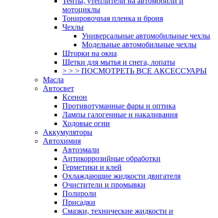
Тенты, утеплители на автомобили и
мотоциклы
Тонировочная пленка и броня
Чехлы
Универсальные автомобильные чехлы
Модельные автомобильные чехлы
Шторки на окна
Щетки для мытья и снега, лопаты
> > > ПОСМОТРЕТЬ ВСЕ АКСЕССУАРЫ
Масла
Автосвет
Ксенон
Противотуманные фары и оптика
Лампы галогенные и накаливания
Ходовые огни
Аккумуляторы
Автохимия
Автоэмали
Антикоррозийные обработки
Герметики и клей
Охлаждающие жидкости двигателя
Очистители и промывки
Полироли
Присадки
Смазки, технические жидкости и