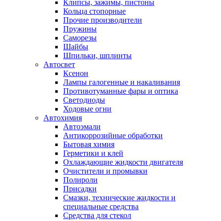
Клипсы, зажимы, пистоны
Кольца стопорные
Прочие производители
Пружины
Саморезы
Шайбы
Шпильки, шплинты
Автосвет
Ксенон
Лампы галогенные и накаливания
Противотуманные фары и оптика
Светодиоды
Ходовые огни
Автохимия
Автоэмали
Антикоррозийные обработки
Бытовая химия
Герметики и клей
Охлаждающие жидкости двигателя
Очистители и промывки
Полироли
Присадки
Смазки, технические жидкости и
специальные средства
Средства для стекол