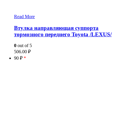
Read More
Втулка направляющая суппорта
тормозного переднего Toyota /LEXUS/
0
out of 5
506.00
₽
90 ₽
*