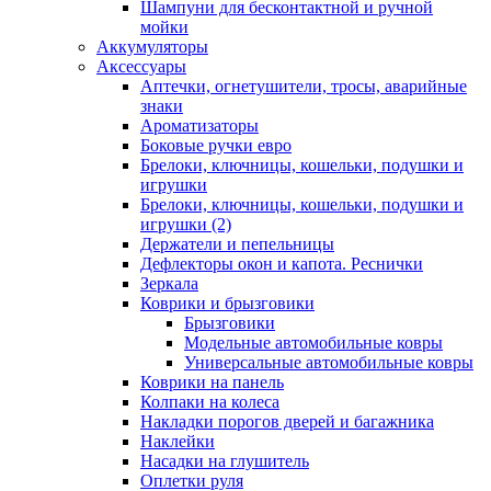
Шампуни для бесконтактной и ручной
мойки
Аккумуляторы
Аксессуары
Аптечки, огнетушители, тросы, аварийные
знаки
Ароматизаторы
Боковые ручки евро
Брелоки, ключницы, кошельки, подушки и
игрушки
Брелоки, ключницы, кошельки, подушки и
игрушки (2)
Держатели и пепельницы
Дефлекторы окон и капота. Реснички
Зеркала
Коврики и брызговики
Брызговики
Модельные автомобильные ковры
Универсальные автомобильные ковры
Коврики на панель
Колпаки на колеса
Накладки порогов дверей и багажника
Наклейки
Насадки на глушитель
Оплетки руля