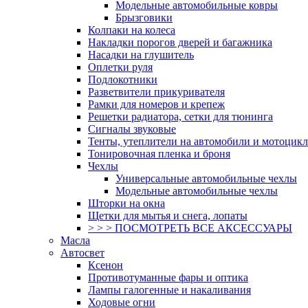
Модельные автомобильные ковры
Брызговики
Колпаки на колеса
Накладки порогов дверей и багажника
Насадки на глушитель
Оплетки руля
Подлокотники
Разветвители прикуривателя
Рамки для номеров и крепеж
Решетки радиатора, сетки для тюнинга
Сигналы звуковые
Тенты, утеплители на автомобили и мотоцик
Тонировочная пленка и броня
Чехлы
Универсальные автомобильные чехлы
Модельные автомобильные чехлы
Шторки на окна
Щетки для мытья и снега, лопаты
> > > ПОСМОТРЕТЬ ВСЕ АКСЕССУАРЫ
Масла
Автосвет
Ксенон
Противотуманные фары и оптика
Лампы галогенные и накаливания
Ходовые огни