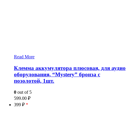
Read More
Клемма аккумулятора плюсовая, для аудио
оборудования, “Mystery” бронза с
позолотой, 1шт.
0
out of 5
599.00
₽
399 ₽
*