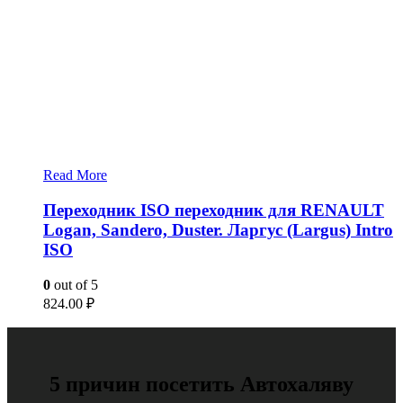
Read More
Переходник ISO переходник для RENAULT
Logan, Sandero, Duster. Ларгус (Largus) Intro
ISO
0
out of 5
824.00
₽
5 причин посетить Автохаляву