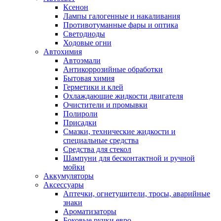
Ксенон
Лампы галогенные и накаливания
Противотуманные фары и оптика
Светодиоды
Ходовые огни
Автохимия
Автоэмали
Антикоррозийные обработки
Бытовая химия
Герметики и клей
Охлаждающие жидкости двигателя
Очистители и промывки
Полироли
Присадки
Смазки, технические жидкости и
специальные средства
Средства для стекол
Шампуни для бесконтактной и ручной
мойки
Аккумуляторы
Аксессуары
Аптечки, огнетушители, тросы, аварийные
знаки
Ароматизаторы
Боковые ручки евро