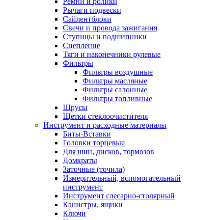
Ремни и ролики
Рычаги подвески
Сайлентблоки
Свечи и провода зажигания
Ступицы и подшипники
Сцепление
Тяги и наконечники рулевые
Фильтры
Фильтры воздушные
Фильтры масляные
Фильтры салонные
Фильтры топливные
Шрусы
Щетки стеклоочистителя
Инструмент и расходные материалы
Биты-Вставки
Головки торцевые
Для шин, дисков, тормозов
Домкраты
Заточные (точила)
Измерительный, вспомогательный
инструмент
Инструмент слесарно-столярный
Канистры, ящики
Ключи