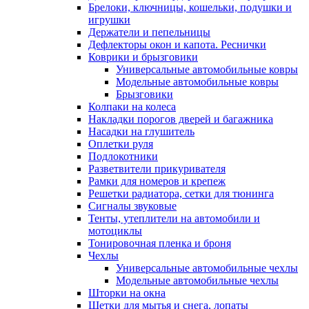
Брелоки, ключницы, кошельки, подушки и
игрушки
Держатели и пепельницы
Дефлекторы окон и капота. Реснички
Коврики и брызговики
Универсальные автомобильные ковры
Модельные автомобильные ковры
Брызговики
Колпаки на колеса
Накладки порогов дверей и багажника
Насадки на глушитель
Оплетки руля
Подлокотники
Разветвители прикуривателя
Рамки для номеров и крепеж
Решетки радиатора, сетки для тюнинга
Сигналы звуковые
Тенты, утеплители на автомобили и
мотоциклы
Тонировочная пленка и броня
Чехлы
Универсальные автомобильные чехлы
Модельные автомобильные чехлы
Шторки на окна
Щетки для мытья и снега, лопаты