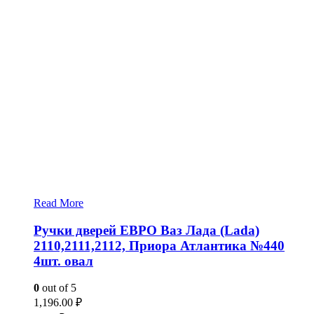
Read More
Ручки дверей ЕВРО Ваз Лада (Lada)
2110,2111,2112, Приора Атлантика №440
4шт. овал
0
out of 5
1,196.00
₽