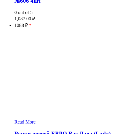
№606 4шт
0
out of 5
1,087.00
₽
1088 ₽
*
Read More
Ручки дверей ЕВРО Ваз Лада (Lada)