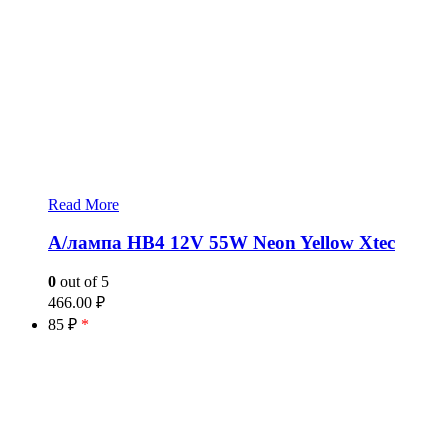
Read More
А/лампа HB4 12V 55W Neon Yellow Xtec
0
out of 5
466.00
₽
85 ₽
*