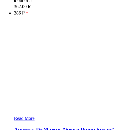
0
out of 5
362.00
₽
386 ₽
*
Read More
Аромат. Dr.Marcus “Senso Pump Spray”