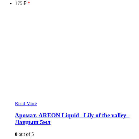
175 ₽
*
Read More
Аромат. AREON Liquid –Lily of the valley–
Ландыш 5мл
0
out of 5