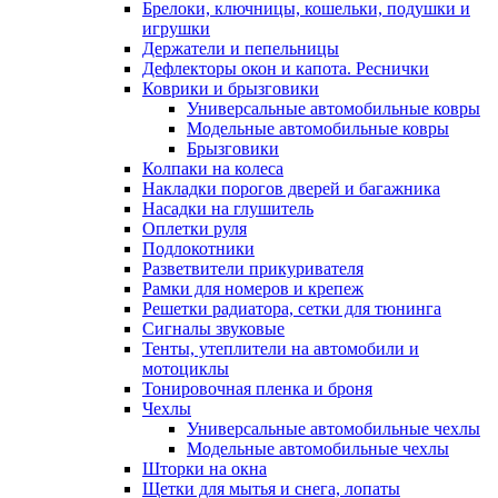
Брелоки, ключницы, кошельки, подушки и
игрушки
Держатели и пепельницы
Дефлекторы окон и капота. Реснички
Коврики и брызговики
Универсальные автомобильные ковры
Модельные автомобильные ковры
Брызговики
Колпаки на колеса
Накладки порогов дверей и багажника
Насадки на глушитель
Оплетки руля
Подлокотники
Разветвители прикуривателя
Рамки для номеров и крепеж
Решетки радиатора, сетки для тюнинга
Сигналы звуковые
Тенты, утеплители на автомобили и
мотоциклы
Тонировочная пленка и броня
Чехлы
Универсальные автомобильные чехлы
Модельные автомобильные чехлы
Шторки на окна
Щетки для мытья и снега, лопаты