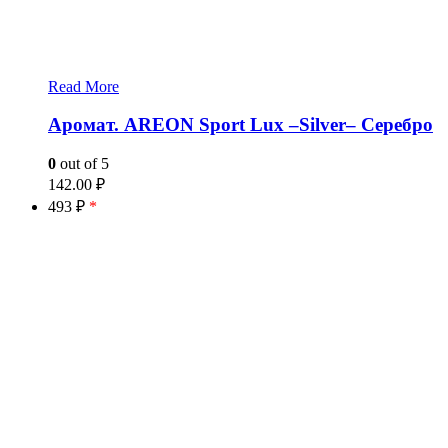
Read More
Аромат. AREON Sport Lux –Silver– Серебро
0
out of 5
142.00
₽
493 ₽
*