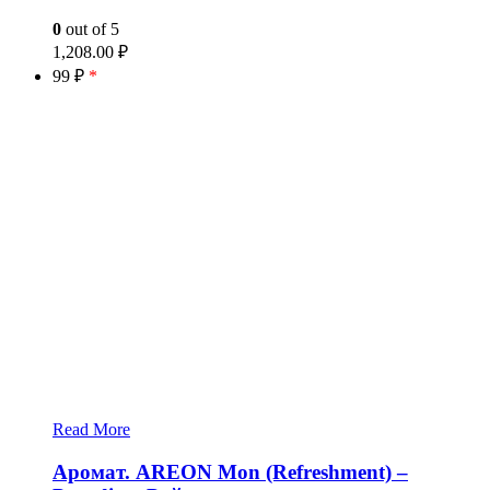
0
out of 5
1,208.00
₽
99 ₽
*
Read More
Аромат. AREON Mon (Refreshment) –