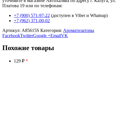
уточняйте в магазине Автохалява по адресу г. Калуга, ул.
Платова 19 или по телефонам:
+7 (900) 571-97-22
(доступен в Viber и Whatsup)
+7 (962) 371-00-02
Артикул:
A85615S
Категория:
Ароматизаторы
Facebook
Twitter
Google +
Email
VK
Похожие товары
129 ₽
*