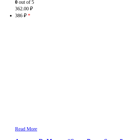
0
out of 5
362.00
₽
386 ₽
*
Read More