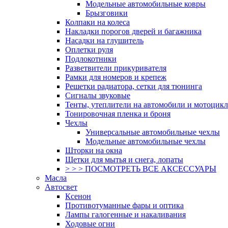
Модельные автомобильные ковры
Брызговики
Колпаки на колеса
Накладки порогов дверей и багажника
Насадки на глушитель
Оплетки руля
Подлокотники
Разветвители прикуривателя
Рамки для номеров и крепеж
Решетки радиатора, сетки для тюнинга
Сигналы звуковые
Тенты, утеплители на автомобили и мотоцик
Тонировочная пленка и броня
Чехлы
Универсальные автомобильные чехлы
Модельные автомобильные чехлы
Шторки на окна
Щетки для мытья и снега, лопаты
> > > ПОСМОТРЕТЬ ВСЕ АКСЕССУАРЫ
Масла
Автосвет
Ксенон
Противотуманные фары и оптика
Лампы галогенные и накаливания
Ходовые огни