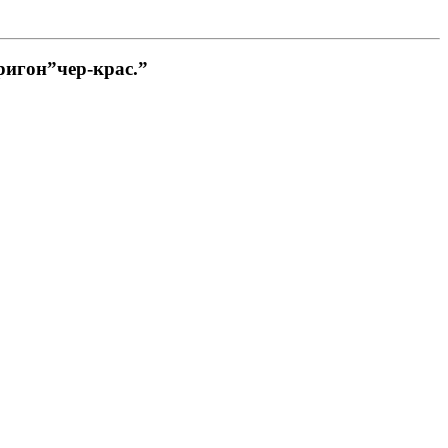
ригон”чер-крас.”