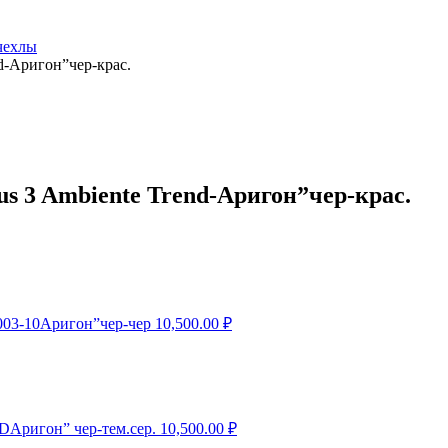
чехлы
d-Аригон”чер-крас.
s 3 Ambiente Trend-Аригон”чер-крас.
2003-10Аригон”чер-чер
10,500.00
₽
DАригон” чер-тем.сер.
10,500.00
₽