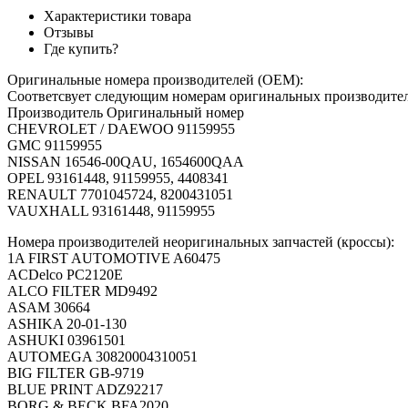
Характеристики товара
Отзывы
Где купить?
Оригинальные номера производителей (OEM):
Соответсвует следующим номерам оригинальных произво
Производитель Оригинальный номер
CHEVROLET / DAEWOO 91159955
GMC 91159955
NISSAN 16546-00QAU, 1654600QAA
OPEL 93161448, 91159955, 4408341
RENAULT 7701045724, 8200431051
VAUXHALL 93161448, 91159955
Номера производителей неоригинальных запчастей (кроссы):
1A FIRST AUTOMOTIVE A60475
ACDelco PC2120E
ALCO FILTER MD9492
ASAM 30664
ASHIKA 20-01-130
ASHUKI 03961501
AUTOMEGA 30820004310051
BIG FILTER GB-9719
BLUE PRINT ADZ92217
BORG & BECK BFA2020