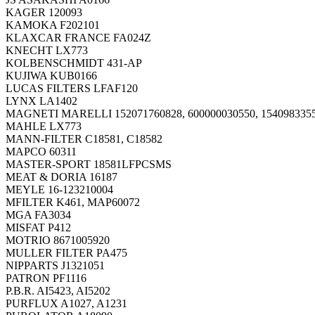
KAGER 120093
KAMOKA F202101
KLAXCAR FRANCE FA024Z
KNECHT LX773
KOLBENSCHMIDT 431-AP
KUJIWA KUB0166
LUCAS FILTERS LFAF120
LYNX LA1402
MAGNETI MARELLI 152071760828, 600000030550, 154098335
MAHLE LX773
MANN-FILTER C18581, C18582
MAPCO 60311
MASTER-SPORT 18581LFPCSMS
MEAT & DORIA 16187
MEYLE 16-123210004
MFILTER K461, MAP60072
MGA FA3034
MISFAT P412
MOTRIO 8671005920
MULLER FILTER PA475
NIPPARTS J1321051
PATRON PF1116
P.B.R. AI5423, AI5202
PURFLUX A1027, A1231