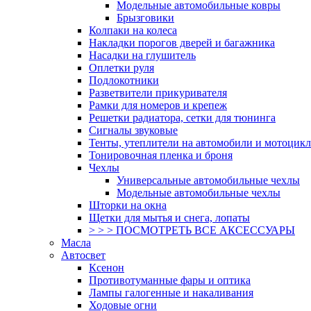
Модельные автомобильные ковры
Брызговики
Колпаки на колеса
Накладки порогов дверей и багажника
Насадки на глушитель
Оплетки руля
Подлокотники
Разветвители прикуривателя
Рамки для номеров и крепеж
Решетки радиатора, сетки для тюнинга
Сигналы звуковые
Тенты, утеплители на автомобили и мотоцик
Тонировочная пленка и броня
Чехлы
Универсальные автомобильные чехлы
Модельные автомобильные чехлы
Шторки на окна
Щетки для мытья и снега, лопаты
> > > ПОСМОТРЕТЬ ВСЕ АКСЕССУАРЫ
Масла
Автосвет
Ксенон
Противотуманные фары и оптика
Лампы галогенные и накаливания
Ходовые огни