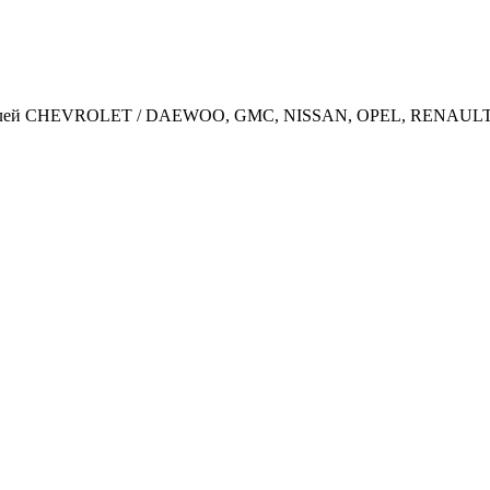
дителей CHEVROLET / DAEWOO, GMC, NISSAN, OPEL, RENAU